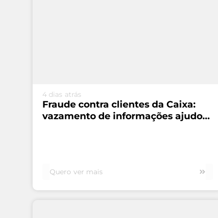
VEJA MAIS...
4 dias atrás
Fraude contra clientes da Caixa:
vazamento de informações ajudou
esquema de R$ 45 milhões
Quero ver mais