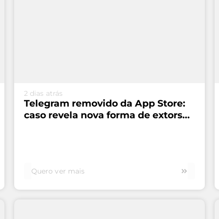
VEJA MAIS...
2 dias atrás
Telegram removido da App Store:
caso revela nova forma de extorsão
digital
Quero ver mais