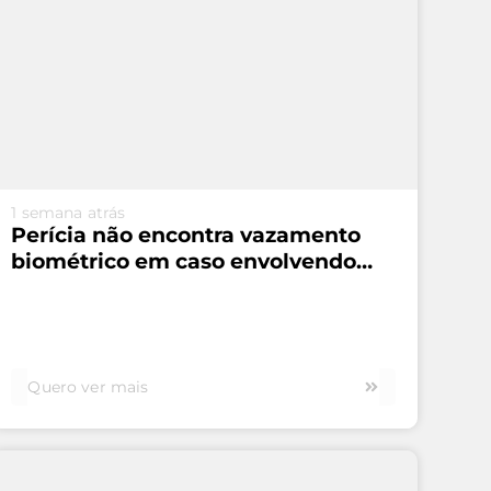
VEJA MAIS...
1 semana atrás
Perícia não encontra vazamento
biométrico em caso envolvendo
Serasa e Unico
Quero ver mais