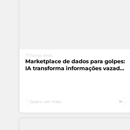
VEJA MAIS...
17 horas atrás
Marketplace de dados para golpes:
IA transforma informações vazadas
em fraudes em escala
Quero ver mais