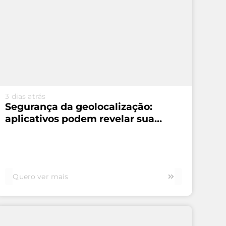
VEJA MAIS...
3 dias atrás
Segurança da geolocalização:
aplicativos podem revelar sua
rotina
Quero ver mais