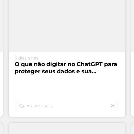
VEJA MAIS...
5 dias atrás
O que não digitar no ChatGPT para
proteger seus dados e sua
segurança
Quero ver mais