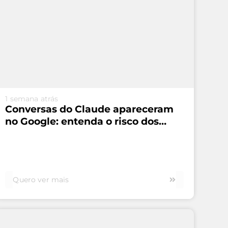
VEJA MAIS...
1 semana atrás
Conversas do Claude apareceram
no Google: entenda o risco dos
links públicos
Quero ver mais