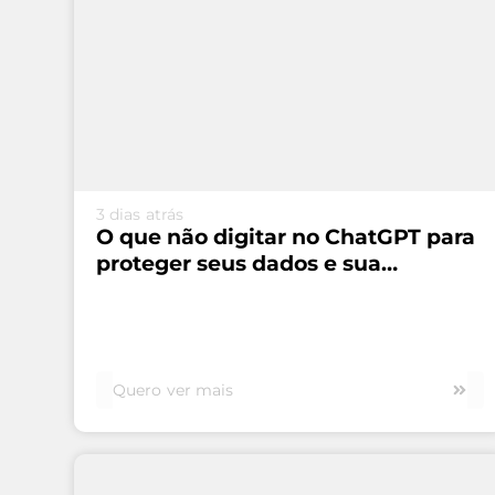
VEJA MAIS...
3 dias atrás
O que não digitar no ChatGPT para
proteger seus dados e sua
segurança
Quero ver mais