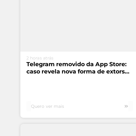
VEJA MAIS...
2 horas atrás
Telegram removido da App Store:
caso revela nova forma de extorsão
digital
Quero ver mais