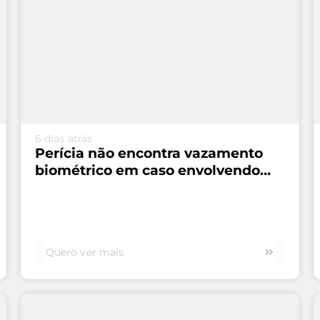
VEJA MAIS...
6 dias atrás
Perícia não encontra vazamento
biométrico em caso envolvendo
Serasa e Unico
Quero ver mais