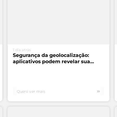
VEJA MAIS...
1 dia atrás
Segurança da geolocalização:
aplicativos podem revelar sua
rotina
Quero ver mais