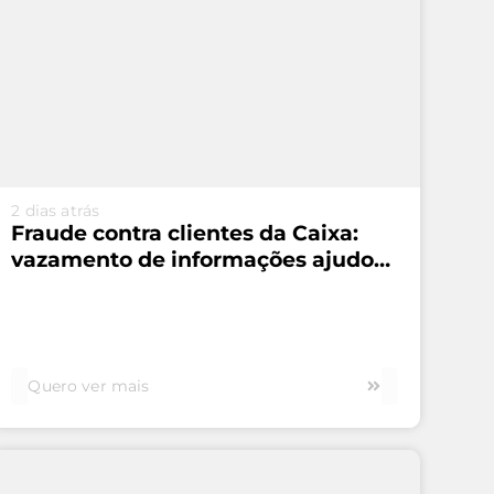
VEJA MAIS...
2 dias atrás
Fraude contra clientes da Caixa:
vazamento de informações ajudou
esquema de R$ 45 milhões
Quero ver mais