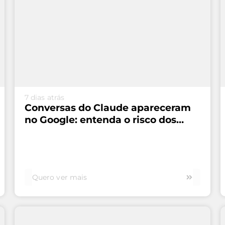
VEJA MAIS...
7 dias atrás
Conversas do Claude apareceram
no Google: entenda o risco dos
links públicos
Quero ver mais