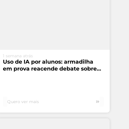
VEJA MAIS...
1 semana atrás
Uso de IA por alunos: armadilha
em prova reacende debate sobre
autoria e avaliação
Quero ver mais