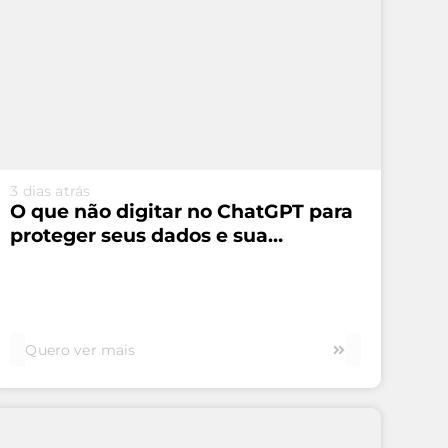
VEJA MAIS...
3 dias atrás
O que não digitar no ChatGPT para
proteger seus dados e sua
segurança
Quero ver mais