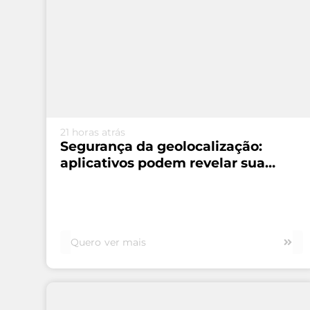
VEJA MAIS...
21 horas atrás
Segurança da geolocalização:
aplicativos podem revelar sua
rotina
Quero ver mais