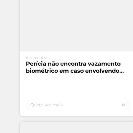
VEJA MAIS...
6 dias atrás
Perícia não encontra vazamento
biométrico em caso envolvendo
Serasa e Unico
Quero ver mais