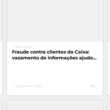
VEJA MAIS...
2 dias atrás
Fraude contra clientes da Caixa:
vazamento de informações ajudou
esquema de R$ 45 milhões
Quero ver mais