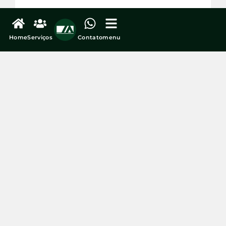
Home
Serviços
Contato
menu
Perícia não encontra vazamento biométrico em
caso envolvendo Serasa e Unico
veja mais...