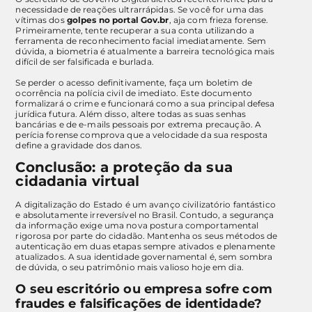
necessidade de reações ultrarrápidas. Se você for uma das
vítimas dos
golpes no portal Gov.br
, aja com frieza forense.
Primeiramente, tente recuperar a sua conta utilizando a
ferramenta de reconhecimento facial imediatamente. Sem
dúvida, a biometria é atualmente a barreira tecnológica mais
difícil de ser falsificada e burlada.
Se perder o acesso definitivamente, faça um boletim de
ocorrência na polícia civil de imediato. Este documento
formalizará o crime e funcionará como a sua principal defesa
jurídica futura. Além disso, altere todas as suas senhas
bancárias e de e-mails pessoais por extrema precaução. A
perícia forense comprova que a velocidade da sua resposta
define a gravidade dos danos.
Conclusão: a proteção da sua
cidadania virtual
A digitalização do Estado é um avanço civilizatório fantástico
e absolutamente irreversível no Brasil. Contudo, a segurança
da informação exige uma nova postura comportamental
rigorosa por parte do cidadão. Mantenha os seus métodos de
autenticação em duas etapas sempre ativados e plenamente
atualizados. A sua identidade governamental é, sem sombra
de dúvida, o seu patrimônio mais valioso hoje em dia.
O seu escritório ou empresa sofre com
fraudes e falsificações de identidade?