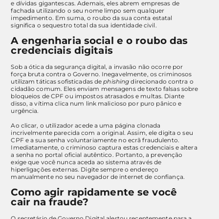
e dívidas gigantescas. Ademais, eles abrem empresas de
fachada utilizando o seu nome limpo sem qualquer
impedimento. Em suma, o roubo da sua conta estatal
significa o sequestro total da sua identidade civil.
A engenharia social e o roubo das
credenciais digitais
Sob a ótica da segurança digital, a invasão não ocorre por
força bruta contra o Governo. Inegavelmente, os criminosos
utilizam táticas sofisticadas de
phishing
direcionado contra o
cidadão comum. Eles enviam mensagens de texto falsas sobre
bloqueios de CPF ou impostos atrasados e multas. Diante
disso, a vítima clica num link malicioso por puro pânico e
urgência.
Ao clicar, o utilizador acede a uma página clonada
incrivelmente parecida com a original. Assim, ele digita o seu
CPF e a sua senha voluntariamente no ecrã fraudulento.
Imediatamente, o criminoso captura estas credenciais e altera
a senha no portal oficial autêntico. Portanto, a prevenção
exige que você nunca aceda ao sistema através de
hiperligações externas. Digite sempre o endereço
manualmente no seu navegador de internet de confiança.
Como agir rapidamente se você
cair na fraude?
O secretário de Governo Digital alertou recentemente para a