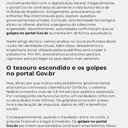
incrivelmente fácil com a digitalização estatal. Inegavelmente,
o portal Gov.br centraliza atualmente a vida burocrática de
milhões de brasileiros. Antigamente, precisávamos de
enfrentar filas intermináveis para resolver questões
governamentais simples. Contudo, esta facilidade tecnológica
atraiu os olhares atentos e perigosos do cibercrime
organizado. Recentemente, autoridades confirmaram que os
golpes no portal Gov.br
aumentaram de forma assustadora.
Neste artigo técnico, vamos analisar os riscos profundos deste
roubo de identidade virtual. Além disso, debateremos a
engenharia social utilizada pelas quadrilhas para aceder à
plataforma. Por fim, ensinaremos protocolos periciais
rigorosos para proteger os seus dados mais sensíveis.
O tesouro escondido e os golpes
no portal Gov.br
Mas, afinal, por que motivo esta plataforma governamental
atrai tantos criminosos cibernéticos? De facto, o sistema
federal concentra mais de 4,6 mil serviços públicos essenciais.
Por conseguinte, ele funciona como um verdadeiro cofre com
os seus dados mais íntimos. Os golpistas procuram acesso
livre à declaração de impostos, dados do MEI e benefícios
sociais.
Consequentemente, quando o fraudador entra na conta, o
prejuízo financeiro e legal é imediato. Os
golpes no portal
Gov.br
permitem que bandidos contraiam empréstimos falsos