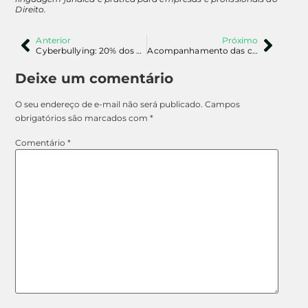
Direito.
Anterior
Próximo
Cyberbullying: 20% dos pais ignoram se os filhos já foram vítimas
Acompanhamento das crianças na internet: o caso da IA e o abuso oculto
Deixe um comentário
O seu endereço de e-mail não será publicado.
Campos
obrigatórios são marcados com
*
Comentário
*