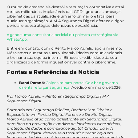
O roubo de credenciais destrói a reputação corporativa e atrai
multas milionárias implacáveis da LGPD. Ignorar as ameaças
cibernéticas da atualidade é um erro primário e fatal para
qualquer organização. A M A Segurança Digital oferece o rigor
pericial e as estratégias defensivas de excelência.
Agende uma consultoria pericial ou palestra estratégica via
WhatsApp.
Entre em contato com o Perito Marco Aurélio agora mesmo.
Nós vamos auditar as suas vulnerabilidades comunicacionais
e treinar a sua equipa interna. Blinde a credibilidade da sua
organização de forma inquestionável contra o cibercrime.
Fontes e Referências da Notícia
Band Paraná:
Golpes miram portal Gov.br e governo
orienta reforçar segurança
. Acedido em maio de 2026.
Por Marco Aurélio – Perito em Segurança Digital | M A
Segurança Digital
Formado em Segurança Pública, Bacharel em Direito e
Especialista em Perícia Digital Forense e Direito Digital,
Marco Aurélio atua como palestrante em Segurança Digital,
com foco na prevenção e análise de incidentes cibernéticos,
proteção de dados e compliance digital. Criador da M A
Segurança Digital, dedica-se a traduzir a tecnologia em
linguagem jurídica e prática para empresas e profissionais do