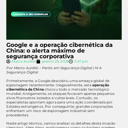
Google e a operação cibernética da
China: o alerta máximo de
segurança corporativa
Marco Aurélio
janeiro 29, 2026
3:47 pm
Por Marco Aurélio – Perito em Segurança Digital | M A
Segurança Digital
Primeiramente, a Google descobriu uma ameaça global de
espionagem recentemente. Inegavelmente, esta
operação
cibernética da China
chocou todo o mercado tecnológico
mundial. Antigamente, os ataques focavam apenas pequenos
alvos financeiros isolados e vulneráveis. Contudo, os
especialistas apontam agora para uma ação coordenada por
Estados estrangeiros. Por conseguinte, grandes corporações
enfrentam um risco de espionagem industrial sem
precedentes.
Neste artigo técnico, vamos analisar os detalhes desta invasão
silenciosa. Além disso, explicaremos como os hackers acedem