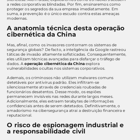
a redes corporativas blindadas. Por fim, ensinaremos como
proteger os segredos da sua empresa imediatamente. Em
suma, a prevenção é o único escudo contra estas ameaças
modernas.
A anatomia técnica desta operação
cibernética da China
Mas, afinal, como os invasores contornam os sistemas de
segurança globais? De facto, a inteligência da Google rastreou
táticas de invasão altamente sofisticadas. Consequentemente,
eles utilizam técnicas avançadas para disfarçar o tráfego de
dados. A
operação cibernética da China
explora
vulnerabilidades ocultas nos sistemas corporativos.
Ademais, os criminosos não utilizam malwares comuns
detetáveis por antivírus padrão. Eles infiltram-se
silenciosamente através de credenciais roubadas de
funcionários desatentos. Desse modo, os espiões
permanecem invisíveis nas redes durante largos meses.
Adicionalmente, eles extraem terabytes de informações
confidenciais antes de serem detetados. Definitivamente, o
amadorismo na cibersegurança atrai a destruição financeira e
reputacional.
O risco de espionagem industrial e
a responsabilidade civil