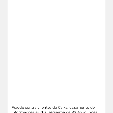
veja mais...
Fraude contra clientes da Caixa: vazamento de
informações ajudou esquema de R$ 45 milhões