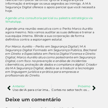
informação é entregar os seus segredos ao inimigo. A M A
Segurança Digital oferece o apoio pericial que você necessita
hoje.
Agende uma consultoria pericial ou palestra estratégica via
WhatsApp.
Agende uma reunião executiva com o Perito Marco Aurélio
agora mesmo. Nós vamos auditar as suas defesas e treinar a
sua equipa interna. Blinde a sua corporação de forma
definitiva contra a espionagem estatal.
Por Marco Aurélio – Perito em Segurança Digital | M A
Segurança Digital
Formado em Segurança Pública, Bacharel
em Direito e Especialista em Perícia Digital Forense e Direito
Digital, Marco Aurélio atua como palestrante em Segurança
Digital, com foco na prevenção e análise de incidentes
cibernéticos, proteção de dados e compliance digital. Criador
da M A Segurança Digital, dedica-se a traduzir a tecnologia
em linguagem jurídica e prática para empresas e
profissionais do Direito.
Anterior
Próximo
Uso de IA para criar imagens ilícitas de crianças expõe novo crime digital
Cortes no setor tech: os riscos de segurança após demissões na Meta e Tesla
Deixe um comentário