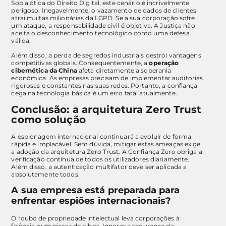
Sob a ótica do Direito Digital, este cenário é incrivelmente
perigoso. Inegavelmente, o vazamento de dados de clientes
atrai multas milionárias da LGPD. Se a sua corporação sofre
um ataque, a responsabilidade civil é objetiva. A Justiça não
aceita o desconhecimento tecnológico como uma defesa
válida.
Além disso, a perda de segredos industriais destrói vantagens
competitivas globais. Consequentemente, a
operação
cibernética da China
afeta diretamente a soberania
económica. As empresas precisam de implementar auditorias
rigorosas e constantes nas suas redes. Portanto, a confiança
cega na tecnologia básica é um erro fatal atualmente.
Conclusão: a arquitetura Zero Trust
como solução
A espionagem internacional continuará a evoluir de forma
rápida e implacável. Sem dúvida, mitigar estas ameaças exige
a adoção da arquitetura Zero Trust. A Confiança Zero obriga a
verificação contínua de todos os utilizadores diariamente.
Além disso, a autenticação multifator deve ser aplicada a
absolutamente todos.
A sua empresa está preparada para
enfrentar espiões internacionais?
O roubo de propriedade intelectual leva corporações à
falência num piscar de olhos. Ignorar a segurança da