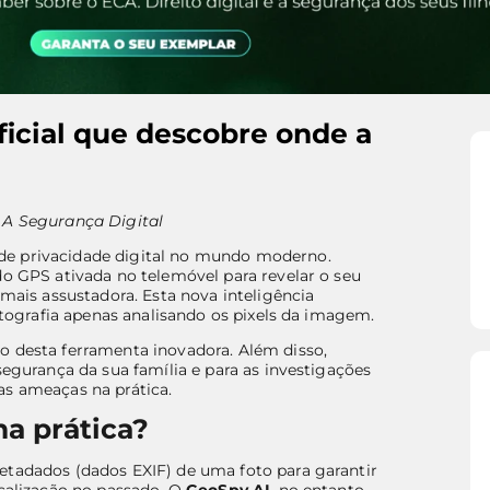
ificial que descobre onde a
 A Segurança Digital
de privacidade digital no mundo moderno.
do GPS ativada no telemóvel para revelar o seu
 mais assustadora. Esta nova inteligência
fotografia apenas analisando os pixels da imagem.
o desta ferramenta inovadora. Além disso,
segurança da sua família e para as investigações
as ameaças na prática.
a prática?
etadados (dados EXIF) de uma foto para garantir
ocalização no passado. O
GeoSpy AI
, no entanto,