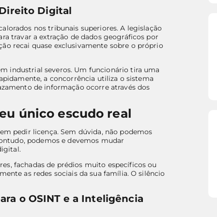
Direito Digital
alorados nos tribunais superiores. A legislação
ara travar a extração de dados geográficos por
ção recai quase exclusivamente sobre o próprio
m industrial severos. Um funcionário tira uma
apidamente, a concorrência utiliza o sistema
 vazamento de informação ocorre através dos
eu único escudo real
 sem pedir licença. Sem dúvida, não podemos
l. Contudo, podemos e devemos mudar
gital.
es, fachadas de prédios muito específicos ou
mente as redes sociais da sua família. O silêncio
ara o OSINT e a Inteligência