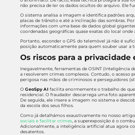
não precisa de ler os dados ocultos do arquivo. Ele 
O sistema analisa a imagem e identifica padrões arqu
placas de trânsito e até a inclinação das sombras. Por 
informações com uma base de dados global gigantes
coordenadas geográficas quase exatas do local onde a 
Portanto, esconder o GPS do telemóvel já não é sufic
posição automaticamente para quem souber usar a t
Os riscos para a privacidade 
Inegavelmente, ferramentas de OSINT (Inteligência d
a resolverem crimes complexos. Contudo, o acesso p
perigosa nas mãos de criminosos e perseguidores (
s
O
GeoSpy AI
facilita enormemente o trabalho de qu
residencial. O fraudador descarrega uma foto aparent
De seguida, ele insere a imagem no sistema e desco
da escola dos seus filhos.
Como já detalhámos exaustivamente no nosso artig
sociais e facilitar crimes
, a superexposição é o combu
Adicionalmente, a inteligência artificial atua agora 
desatentos.