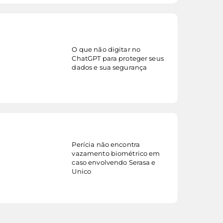
O que não digitar no
veja mais...
ChatGPT para proteger seus
dados e sua segurança
Perícia não encontra
vazamento biométrico em
veja mais...
caso envolvendo Serasa e
Unico