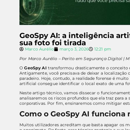
GeoSpy AI: a inteligência art
sua foto foi tirada
Marco Aurélio
março 3, 2026
12:21 pm
Por Marco Aurélio – Perito em Segurança Digital | M
O
GeoSpy AI
transformou drasticamente o conceito 
Antigamente, você precisava de deixar a localização 
paradeiro. Hoje, contudo, a realidade forense é muito
artificial consegue identificar o local exato de uma 
Neste artigo técnico, vamos dissecar o funcionament
analisaremos os riscos profundos que ela traz para a 
corporativas. Por fim, ensinaremos como mitigar est
Como o GeoSpy AI funciona n
Muitos utilizadores acreditam que basta apagar os m
o anonimato. De facto, essa técnica protegia a sua l