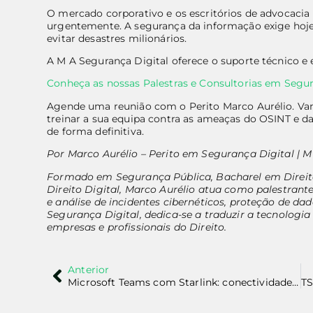
O mercado corporativo e os escritórios de advocacia
urgentemente. A segurança da informação exige hoj
evitar desastres milionários.
A M A Segurança Digital oferece o suporte técnico e 
Conheça as nossas Palestras e Consultorias em Segur
Agende uma reunião com o Perito Marco Aurélio. Vam
treinar a sua equipa contra as ameaças do OSINT e da i
de forma definitiva.
Por Marco Aurélio – Perito em Segurança Digital | M
Formado em Segurança Pública, Bacharel em Direito 
Direito Digital, Marco Aurélio atua como palestran
e análise de incidentes cibernéticos, proteção de da
Segurança Digital, dedica-se a traduzir a tecnologi
empresas e profissionais do Direito.
Anterior
Microsoft Teams com Starlink: conectividade global e os novos desafios de segurança