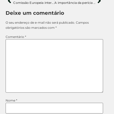
Comissão Europeia intervém: os riscos da dependência digital no TikTok
A importância da perícia digital em celulares e a quebra de criptografia
Deixe um comentário
O seu endereço de e-mail não será publicado.
Campos
obrigatórios são marcados com
*
Comentário
*
Nome
*