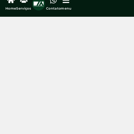
Home
Serviços
Contato
menu
Fraude contra clientes da Caixa: vazamento de
informações ajudou esquema de R$ 45 milhões
veja mais...