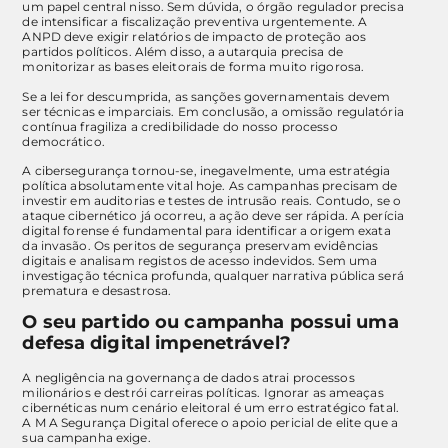
um papel central nisso. Sem dúvida, o órgão regulador precisa
de intensificar a fiscalização preventiva urgentemente. A
ANPD deve exigir relatórios de impacto de proteção aos
partidos políticos. Além disso, a autarquia precisa de
monitorizar as bases eleitorais de forma muito rigorosa.
Se a lei for descumprida, as sanções governamentais devem
ser técnicas e imparciais. Em conclusão, a omissão regulatória
contínua fragiliza a credibilidade do nosso processo
democrático.
A cibersegurança tornou-se, inegavelmente, uma estratégia
política absolutamente vital hoje. As campanhas precisam de
investir em auditorias e testes de intrusão reais. Contudo, se o
ataque cibernético já ocorreu, a ação deve ser rápida. A perícia
digital forense é fundamental para identificar a origem exata
da invasão. Os peritos de segurança preservam evidências
digitais e analisam registos de acesso indevidos. Sem uma
investigação técnica profunda, qualquer narrativa pública será
prematura e desastrosa.
O seu partido ou campanha possui uma
defesa digital impenetrável?
A negligência na governança de dados atrai processos
milionários e destrói carreiras políticas. Ignorar as ameaças
cibernéticas num cenário eleitoral é um erro estratégico fatal.
A M A Segurança Digital oferece o apoio pericial de elite que a
sua campanha exige.