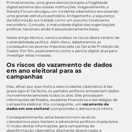
Primeiramente, uma grave denúncia expôs a fragilidade
digital extrema das nossas instituições. Inegavelmente, a
Revista Fórum divulgou um incidente cibernético envolvendo
uma grande estrutura partidária. Antigamente, a segurança
da informação era tratada como um assunto totalmente
secundário. Contudo, a maturidade digital das organizações
políticas nacionais ainda é assustadoramente baixa.
Neste artigo técnico, vamos analisar os riscos deste cenário de
vulnerabilidade política. Além disso, debateremos as
consequências severas impostas pela Lei Geral de Proteção de
Dados. Por fim, explicaremos como a perícia digital atua para
investigar estas invasões.
Os riscos do vazamento de dados
em ano eleitoral para as
campanhas
Mas, afinal, por que motivo este incidente cibernético é tão
grave agora? De facto, os partidos políticos armazenam dados
incrivelmente sensíveis todos os dias. Eles processam
informações de filiados, doadores financeiros e estratégias de
campanha eleitoral. Por conseguinte, um
vazamento de
dados em ano eleitoral
compromete a democracia inteira.
Consequentemente, estas bases tornam-se alvos
valiosíssimos para
hackers
e adversários políticos implacáveis.
O roubo destas informações gera campanhas de
desinformação cibernética altamente direcionadas e