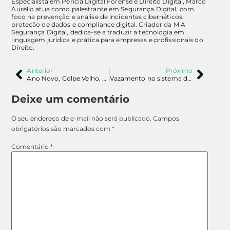
Especialista em Perícia Digital Forense e Direito Digital, Marco
Aurélio atua como palestrante em Segurança Digital, com
foco na prevenção e análise de incidentes cibernéticos,
proteção de dados e compliance digital. Criador da M A
Segurança Digital, dedica-se a traduzir a tecnologia em
linguagem jurídica e prática para empresas e profissionais do
Direito.
Anterior
Próximo
Ano Novo, Golpe Velho, golpe no WhatsApp se passa por órgão do governo e ameaça com dívida ativa: saiba identificar e denunciar
Vazamento no sistema do CNJ expôs 47 milhões de chaves Pix, afirma Banco Central
Deixe um comentário
O seu endereço de e-mail não será publicado.
Campos
obrigatórios são marcados com
*
Comentário
*