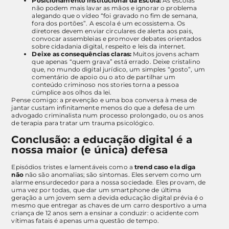
Posicionamento institucional da Escola:
As escolas
não podem mais lavar as mãos e ignorar o problema
alegando que o vídeo “foi gravado no fim de semana,
fora dos portões”. A escola é um ecossistema. Os
diretores devem enviar circulares de alerta aos pais,
convocar assembleias e promover debates orientados
sobre cidadania digital, respeito e leis da internet.
Deixe as consequências claras:
Muitos jovens acham
que apenas “quem grava” está errado. Deixe cristalino
que, no mundo digital jurídico, um simples “gosto”, um
comentário de apoio ou o ato de partilhar um
conteúdo criminoso nos stories torna a pessoa
cúmplice aos olhos da lei.
Pense comigo: a prevenção e uma boa conversa à mesa de
jantar custam infinitamente menos do que a defesa de um
advogado criminalista num processo prolongado, ou os anos
de terapia para tratar um trauma psicológico.
Conclusão: a educação digital é a
nossa maior (e única) defesa
Episódios tristes e lamentáveis como a
trend caso ela diga
não
não são anomalias; são sintomas. Eles servem como um
alarme ensurdecedor para a nossa sociedade. Eles provam, de
uma vez por todas, que dar um smartphone de última
geração a um jovem sem a devida educação digital prévia é o
mesmo que entregar as chaves de um carro desportivo a uma
criança de 12 anos sem a ensinar a conduzir: o acidente com
vítimas fatais é apenas uma questão de tempo.