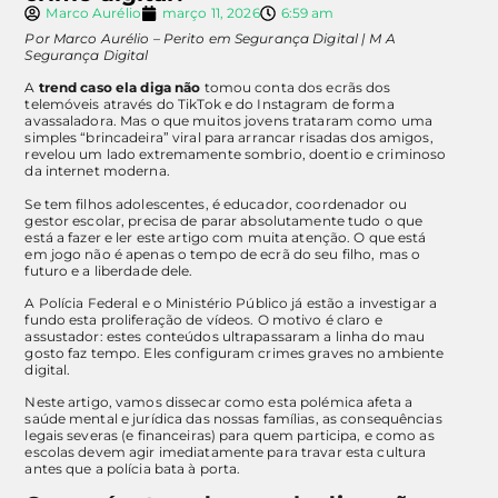
Marco Aurélio
março 11, 2026
6:59 am
Por Marco Aurélio – Perito em Segurança Digital | M A
Segurança Digital
A
trend caso ela diga não
tomou conta dos ecrãs dos
telemóveis através do TikTok e do Instagram de forma
avassaladora. Mas o que muitos jovens trataram como uma
simples “brincadeira” viral para arrancar risadas dos amigos,
revelou um lado extremamente sombrio, doentio e criminoso
da internet moderna.
Se tem filhos adolescentes, é educador, coordenador ou
gestor escolar, precisa de parar absolutamente tudo o que
está a fazer e ler este artigo com muita atenção. O que está
em jogo não é apenas o tempo de ecrã do seu filho, mas o
futuro e a liberdade dele.
A Polícia Federal e o Ministério Público já estão a investigar a
fundo esta proliferação de vídeos. O motivo é claro e
assustador: estes conteúdos ultrapassaram a linha do mau
gosto faz tempo. Eles configuram crimes graves no ambiente
digital.
Neste artigo, vamos dissecar como esta polémica afeta a
saúde mental e jurídica das nossas famílias, as consequências
legais severas (e financeiras) para quem participa, e como as
escolas devem agir imediatamente para travar esta cultura
antes que a polícia bata à porta.