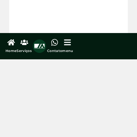
veja mais...
Home
Serviços
Contato
menu
Fraude contra clientes da Caixa: vazamento de
informações ajudou esquema de R$ 45 milhões