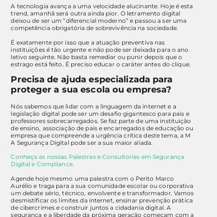
A tecnologia avança a uma velocidade alucinante. Hoje é esta
trend, amanhã será outra ainda pior. O letramento digital
deixou de ser um “diferencial moderno” e passou a ser uma
competência obrigatória de sobrevivência na sociedade.
É exatamente por isso que a atuação preventiva nas
instituições é tão urgente e não pode ser deixada para o ano
letivo seguinte. Não basta remediar ou punir depois que o
estrago está feito. É preciso educar o caráter antes do clique.
Precisa de ajuda especializada para
proteger a sua escola ou empresa?
Nós sabemos que lidar com a linguagem da internet e a
legislação digital pode ser um desafio gigantesco para pais e
professores sobrecarregados. Se faz parte de uma instituição
de ensino, associação de pais e encarregados de educação ou
empresa que compreende a urgência crítica deste tema, a M
A Segurança Digital pode ser a sua maior aliada.
Conheça as nossas Palestras e Consultorias em Segurança
Digital e Compliance.
Agende hoje mesmo uma palestra com o Perito Marco
Aurélio e traga para a sua comunidade escolar ou corporativa
um debate sério, técnico, envolvente e transformador. Vamos
desmistificar os limites da internet, ensinar prevenção prática
de cibercrimes e construir juntos a cidadania digital. A
segurança e a liberdade da próxima geração começam com a