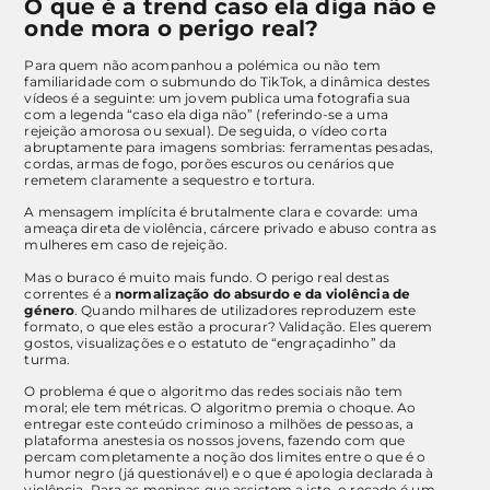
O que é a trend caso ela diga não e
onde mora o perigo real?
Para quem não acompanhou a polémica ou não tem
familiaridade com o submundo do TikTok, a dinâmica destes
vídeos é a seguinte: um jovem publica uma fotografia sua
com a legenda “caso ela diga não” (referindo-se a uma
rejeição amorosa ou sexual). De seguida, o vídeo corta
abruptamente para imagens sombrias: ferramentas pesadas,
cordas, armas de fogo, porões escuros ou cenários que
remetem claramente a sequestro e tortura.
A mensagem implícita é brutalmente clara e covarde: uma
ameaça direta de violência, cárcere privado e abuso contra as
mulheres em caso de rejeição.
Mas o buraco é muito mais fundo. O perigo real destas
correntes é a
normalização do absurdo e da violência de
género
. Quando milhares de utilizadores reproduzem este
formato, o que eles estão a procurar? Validação. Eles querem
gostos, visualizações e o estatuto de “engraçadinho” da
turma.
O problema é que o algoritmo das redes sociais não tem
moral; ele tem métricas. O algoritmo premia o choque. Ao
entregar este conteúdo criminoso a milhões de pessoas, a
plataforma anestesia os nossos jovens, fazendo com que
percam completamente a noção dos limites entre o que é o
humor negro (já questionável) e o que é apologia declarada à
violência. Para as meninas que assistem a isto, o recado é um