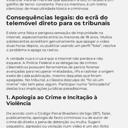
gatilho de terror constante. Para os meninos, é um treino
silencioso de masculinidade tóxica e criminosa.
Consequências legais: do ecrã do
telemóvel direto para os tribunais
Existe uma falsa e perigosa sensação de impunidade na
internet, especialmente entre os menores de 18 anos. Muitos
adolescentes acreditam genuinamente que apagar o vídeo
duas horas depois, ou publicar usando um perfil “fake”, resolve
o problema e apaga os rastos.
A verdade nua e crua é que a internet não perdoa e não
esquece. A Polícia Federal e as delegacias de crimes
cibernéticos possuem ferramentas de perícia forense
avançadas para recuperar metadados, IPs e rastrear a origem
exata de cada publicação, mesmo daquelas que foram
apagadas. No tribunal, a clássica desculpa do “foi só um
meme” não tem peso algum. Participar numa “brincadeira”
destas traz implicações jurídicas pesadíssimas.
1. Apologia ao Crime e Incitação à
Violência
De acordo com o Código Penal Brasileiro (Artigo 287), fazer,
publicamente, apologia de facto criminoso ou de autor de
crime dá direito a pena de detenção ou multa. Sugerir
sequestro, agressão ou violação num vídeo é um ato ilícito