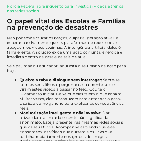
Polícia Federal abre inquérito para investigar vídeos e trends
nas redes sociais
O papel vital das Escolas e Famílias
na prevenção de desastres
Não podemos cruzar os braços, culpar a “geração atual” e
esperar passivamente que as plataformas de redes sociais
apaguem os vídeos sozinhas. A inteligência artificial deles é
falha e lenta. A solução exige uma ação conjunta, enérgica e
imediata dentro de casa e da sala de aula.
Se é pai, mãe ou educador, aqui está o seu plano de ação para
hoje:
Quebre o tabu e dialogue sem interrogar:
Sente-se
com os seus filhos e pergunte casualmente se eles
viram estes vídeos a passar no feed. Oculte o
julgamento inicial. Deixe que eles falem o que acham.
Muitas vezes, eles reproduzem sem entender o peso.
Use isso como gancho para explicar as consequências
reais.
Monitorização inteligente e não invasiva:
Dar
privacidade a um adolescente não significa dar
anonimato. Esteja presente nas mesmas redes sociais
que os seus filhos. Acompanhe as trends que eles
consomem, os vídeos que curtem e os links que
partilham diariamente nos grupos de amigos.