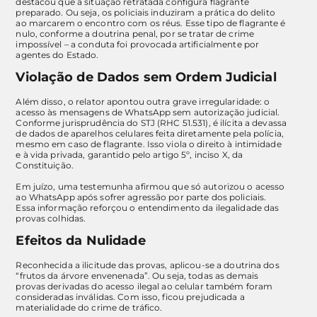
destacou que a situação retratada configura flagrante
preparado. Ou seja, os policiais induziram a prática do delito
ao marcarem o encontro com os réus. Esse tipo de flagrante é
nulo, conforme a doutrina penal, por se tratar de crime
impossível – a conduta foi provocada artificialmente por
agentes do Estado.
Violação de Dados sem Ordem Judicial
Além disso, o relator apontou outra grave irregularidade: o
acesso às mensagens de WhatsApp sem autorização judicial.
Conforme jurisprudência do STJ (RHC 51.531), é ilícita a devassa
de dados de aparelhos celulares feita diretamente pela polícia,
mesmo em caso de flagrante. Isso viola o direito à intimidade
e à vida privada, garantido pelo artigo 5º, inciso X, da
Constituição.
Em juízo, uma testemunha afirmou que só autorizou o acesso
ao WhatsApp após sofrer agressão por parte dos policiais.
Essa informação reforçou o entendimento da ilegalidade das
provas colhidas.
Efeitos da Nulidade
Reconhecida a ilicitude das provas, aplicou-se a doutrina dos
“frutos da árvore envenenada”. Ou seja, todas as demais
provas derivadas do acesso ilegal ao celular também foram
consideradas inválidas. Com isso, ficou prejudicada a
materialidade do crime de tráfico.