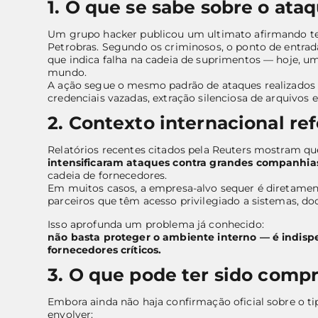
1. O que se sabe sobre o ata
Um grupo hacker publicou um ultimato afirmando te
Petrobras. Segundo os criminosos, o ponto de entrad
que indica falha na cadeia de suprimentos — hoje, u
mundo.
A ação segue o mesmo padrão de ataques realizados po
credenciais vazadas, extração silenciosa de arquivos 
2. Contexto internacional ref
Relatórios recentes citados pela Reuters mostram q
intensificaram ataques contra grandes companhia
cadeia de fornecedores.
Em muitos casos, a empresa-alvo sequer é diretame
parceiros que têm acesso privilegiado a sistemas, d
Isso aprofunda um problema já conhecido:
não basta proteger o ambiente interno — é indisp
fornecedores críticos.
3. O que pode ter sido comp
Embora ainda não haja confirmação oficial sobre o 
envolver: