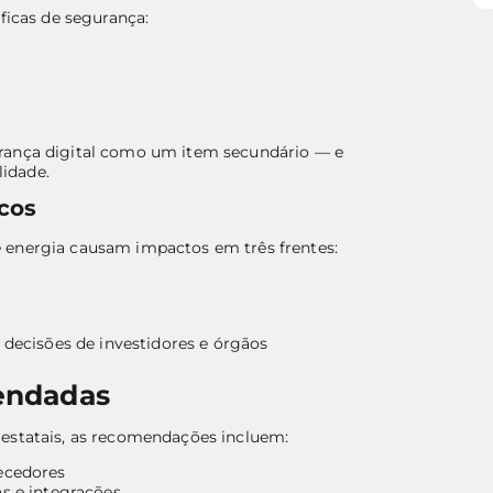
ficas de segurança:
rança digital como um item secundário — e
idade.
cos
 energia causam impactos em três frentes:
 decisões de investidores e órgãos
endadas
 estatais, as recomendações incluem:
ecedores
s e integrações