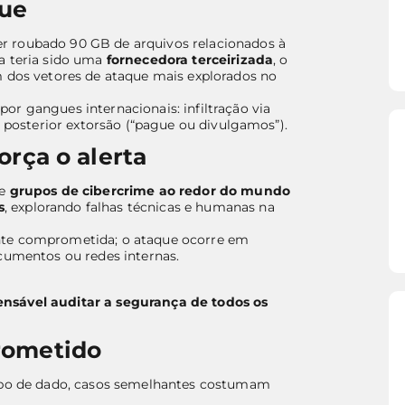
que
r roubado 90 GB de arquivos relacionados à
a teria sido uma
fornecedora terceirizada
, o
m dos vetores de ataque mais explorados no
r gangues internacionais: infiltração via
e posterior extorsão (“pague ou divulgamos”).
orça o alerta
ue
grupos de cibercrime ao redor do mundo
s
, explorando falhas técnicas e humanas na
nte comprometida; o ataque ocorre em
ocumentos ou redes internas.
ensável auditar a segurança de todos os
rometido
tipo de dado, casos semelhantes costumam