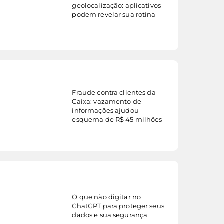
veja mais...
geolocalização: aplicativos
podem revelar sua rotina
Fraude contra clientes da
Caixa: vazamento de
veja mais...
informações ajudou
esquema de R$ 45 milhões
O que não digitar no
veja mais...
ChatGPT para proteger seus
dados e sua segurança