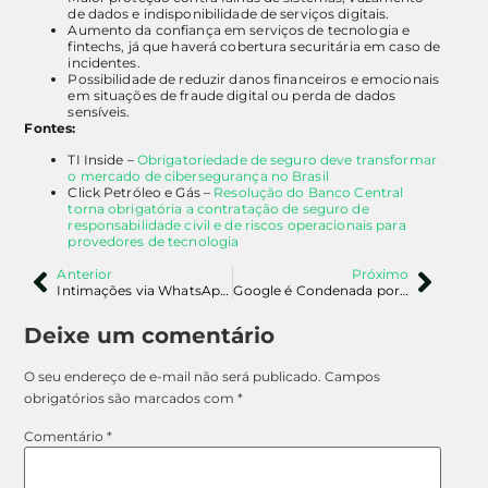
de dados e indisponibilidade de serviços digitais.
Aumento da confiança em serviços de tecnologia e
fintechs, já que haverá cobertura securitária em caso de
incidentes.
Possibilidade de reduzir danos financeiros e emocionais
em situações de fraude digital ou perda de dados
sensíveis.
Fontes:
TI Inside –
Obrigatoriedade de seguro deve transformar
o mercado de cibersegurança no Brasil
Click Petróleo e Gás –
Resolução do Banco Central
torna obrigatória a contratação de seguro de
responsabilidade civil e de riscos operacionais para
provedores de tecnologia
Anterior
Próximo
Intimações via WhatsApp: Avanços do TJ-SP e os Riscos de Falhas na Justiça Digital
Google é Condenada por Coleta Indevida de Dados: O Que Isso Significa Para os Usuários
Deixe um comentário
O seu endereço de e-mail não será publicado.
Campos
obrigatórios são marcados com
*
Comentário
*