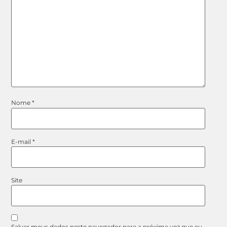
Nome
*
E-mail
*
Site
Salvar meus dados neste navegador para a próxima vez que eu