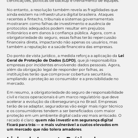
certificações, políticas de backup e treinamento de equipes.
No entanto, a resolução também revela as fragilidades que
ainda existem na infraestrutura digital brasileira. Ataques
recentes a fintechs, tribunais e sistemas governamentais
mostraram como falhas de investimento e ausência de
protocolos adequados podem resultar em prejuízos
milionários e em danos à confiança pública. Agora, com a
obrigatoriedade do seguro, essas falhas terão repercussão
financeira direta, impactando não apenas os usuários, mas
também a reputação e a saúde financeira das empresas.
Do ponto de vista jurídico, a medida reforça a aplicação da
Lei
Geral de Proteção de Dados (LGPD)
, que já responsabiliza
empresas por incidentes envolvendo dados pessoais. Agora,
além da obrigação legal de responder por falhas, as
instituições terão que comprovar cobertura securitária,
ampliando a proteção ao consumidor e a previsibilidade no
mercado.
Em resumo, a obrigatoriedade do seguro de responsabilidade
civil e riscos operacionais é um marco regulatório que deve
acelerar a evolução da cibersegurança no Brasil. Empresas
terão de se adaptar, seguradoras vão exigir mais rigor técnico
e os consumidores tendem a ser beneficiados com maior
proteção em um ambiente digital cada vez mais arriscado. O
recado é claro:
quem não investir em segurança digital
ficará para trás — e mais vulnerável a custos elevados em
um mercado que não tolera amadores
.