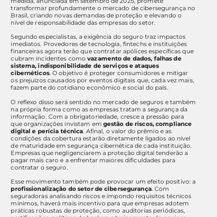
medida, anunciada em setembro de 2025, promete
transformar profundamente o mercado de cibersegurança no
Brasil, criando novas demandas de proteção e elevando o
nível de responsabilidade das empresas do setor.
Segundo especialistas, a exigência do seguro traz impactos
imediatos. Provedores de tecnologia, fintechs e instituições
financeiras agora terão que contratar apólices específicas que
cubram incidentes como
vazamento de dados, falhas de
sistema, indisponibilidade de serviços e ataques
cibernéticos
. O objetivo é proteger consumidores e mitigar
os prejuízos causados por eventos digitais que, cada vez mais,
fazem parte do cotidiano econômico e social do país.
O reflexo disso será sentido no mercado de seguros e também
na própria forma como as empresas tratam a segurança da
informação. Com a obrigatoriedade, cresce a pressão para
que organizações invistam em
gestão de riscos, compliance
digital e perícia técnica
. Afinal, o valor do prêmio e as
condições da cobertura estarão diretamente ligados ao nível
de maturidade em segurança cibernética de cada instituição.
Empresas que negligenciarem a proteção digital tenderão a
pagar mais caro e a enfrentar maiores dificuldades para
contratar o seguro.
Esse movimento também pode provocar um efeito positivo: a
profissionalização do setor de cibersegurança
. Com
seguradoras analisando riscos e impondo requisitos técnicos
mínimos, haverá mais incentivo para que empresas adotem
práticas robustas de proteção, como auditorias periódicas,