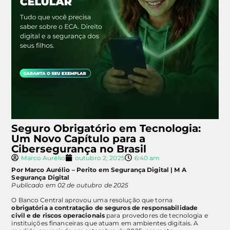
Seguro Obrigatório em Tecnologia:
Um Novo Capítulo para a
Cibersegurança no Brasil
Marco Aurélio
outubro 2, 2025
6:40 am
Por Marco Aurélio – Perito em Segurança Digital | M A
Segurança Digital
Publicado em 02 de outubro de 2025
O Banco Central aprovou uma resolução que torna
obrigatória a contratação de seguros de responsabilidade
civil e de riscos operacionais
para provedores de tecnologia e
instituições financeiras que atuam em ambientes digitais. A